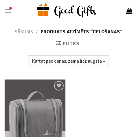
Skip
to
content
SĀKUMS
/
PRODUKTS ATZĪMĒTS “CEĻOŠANAS”
FILTRS
Add to
wishlist