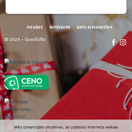
PIEGĀDE
NOTEIKUMI
DATU AIZSARDZĪBA
© 2026 • GoodGifts
Mēs izmantojam sīkdatnes, lai uzlabotu interneta veikala