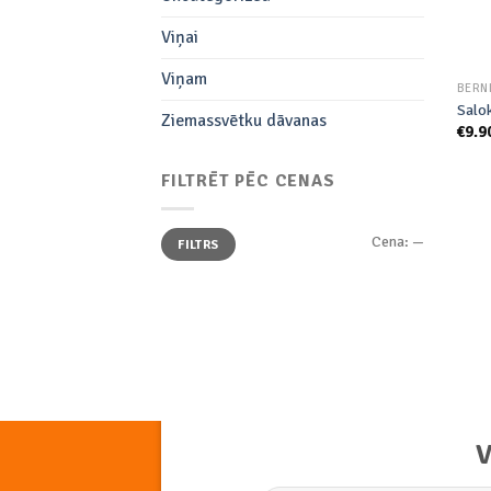
Viņai
Viņam
BĒRN
Salo
Ziemassvētku dāvanas
€
9.9
FILTRĒT PĒC CENAS
Min.
Maks.
Cena:
—
FILTRS
cena
cena
V