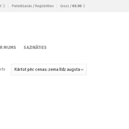
t
Pieteikšanās / Reģistrēties
Grozs /
€
0.00
AR MUMS
SAZINĀTIES
kts