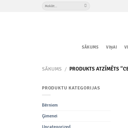
Skip
Meklēt:
to
content
SĀKUMS
VIŅAI
V
SĀKUMS
/
PRODUKTS ATZĪMĒTS “C
PRODUKTU KATEGORIJAS
Bērniem
Ģimenei
Uncategorized