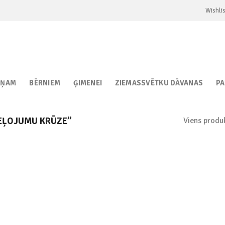
Wishlis
IŅAM
BĒRNIEM
ĢIMENEI
ZIEMASSVĒTKU DĀVANAS
P
Viens produ
EĻOJUMU KRŪZE”
Add to
wishlist