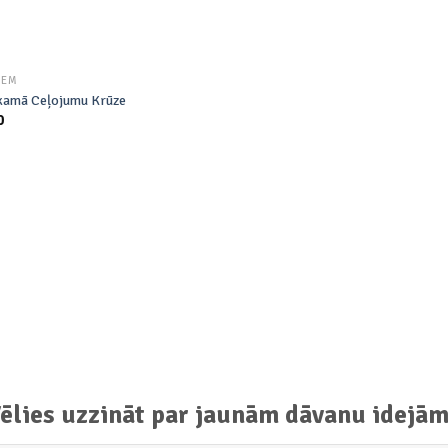
IEM
kamā Ceļojumu Krūze
0
ēlies uzzināt par jaunām dāvanu idejā