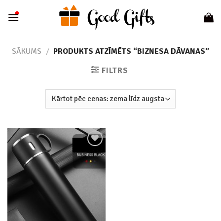
Skip
to
content
SĀKUMS
/
PRODUKTS ATZĪMĒTS “BIZNESA DĀVANAS”
FILTRS
Add to
wishlist