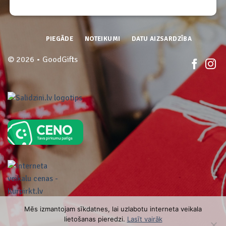
PIEGĀDE
NOTEIKUMI
DATU AIZSARDZĪBA
© 2026 • GoodGifts
Mēs izmantojam sīkdatnes, lai uzlabotu interneta veikala
lietošanas pieredzi.
Lasīt vairāk