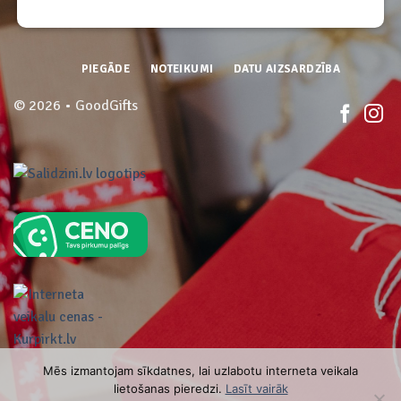
PIEGĀDE
NOTEIKUMI
DATU AIZSARDZĪBA
© 2026 • GoodGifts
Mēs izmantojam sīkdatnes, lai uzlabotu interneta veikala
lietošanas pieredzi.
Lasīt vairāk