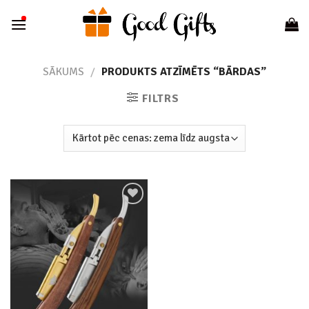
Skip
to
content
SĀKUMS
/
PRODUKTS ATZĪMĒTS “BĀRDAS”
FILTRS
Add to
wishlist