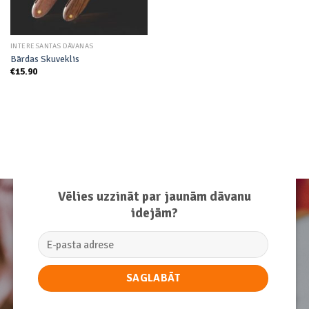
INTERESANTAS DĀVANAS
Bārdas Skuveklis
€
15.90
Vēlies uzzināt par jaunām dāvanu
idejām?