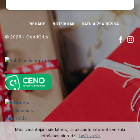
PIEGĀDE
NOTEIKUMI
DATU AIZSARDZĪBA
© 2026 • GoodGifts
Mēs izmantojam sīkdatnes, lai uzlabotu interneta veikala
lietošanas pieredzi.
Lasīt vairāk