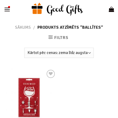
Skip
to
content
SĀKUMS
/
PRODUKTS ATZĪMĒTS “BALLĪTES”
FILTRS
Add to
wishlist