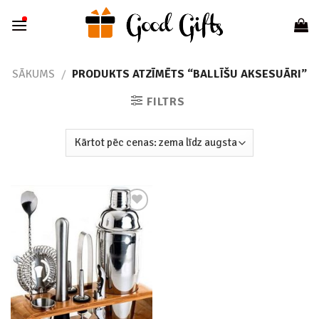
Skip
to
content
SĀKUMS
/
PRODUKTS ATZĪMĒTS “BALLĪŠU AKSESUĀRI”
FILTRS
Add to
wishlist