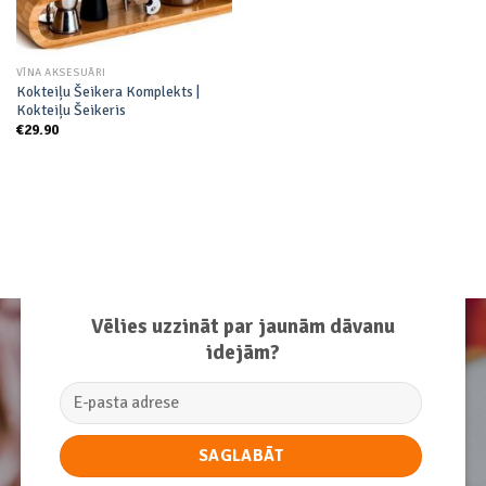
VĪNA AKSESUĀRI
Kokteiļu Šeikera Komplekts |
Kokteiļu Šeikeris
€
29.90
Vēlies uzzināt par jaunām dāvanu
idejām?