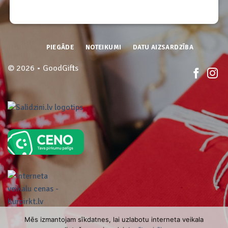
PIEGĀDE
NOTEIKUMI
DATU AIZSARDZĪBA
© 2026 • GoodGifts
Mēs izmantojam sīkdatnes, lai uzlabotu interneta veikala