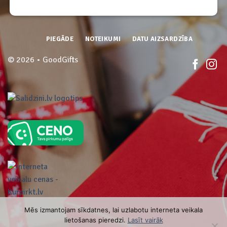
PIEGĀDE
NOTEIKUMI
DATU AIZSARDZĪBA
© 2026 • GoodGifts
Mēs izmantojam sīkdatnes, lai uzlabotu interneta veikala
lietošanas pieredzi.
Lasīt vairāk