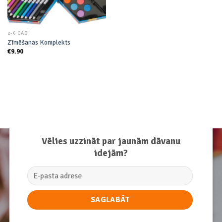
2-6 GADI
Zīmēšanas Komplekts
€
9.90
Vēlies uzzināt par jaunām dāvanu
idejām?