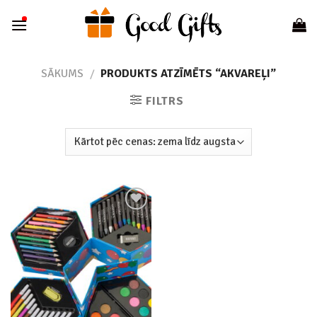
Skip
to
content
SĀKUMS
/
PRODUKTS ATZĪMĒTS “AKVAREĻI”
FILTRS
Add to
wishlist