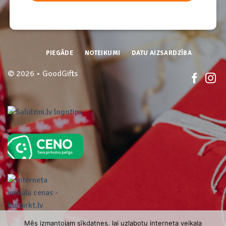
PIEGĀDE
NOTEIKUMI
DATU AIZSARDZĪBA
© 2026 • GoodGifts
Mēs izmantojam sīkdatnes, lai uzlabotu interneta veikala