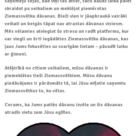
saņēmēju sejās, kad viņi tās atver, taču daudz laika paiet
skraidot pa veikaliem un meklējot piemērotas
Ziemassvētku dāvanas. Bieži vien ir jāapbraukā vairāki
veikali un beigās tāpat nav atrastas dāvanas visiesm.
Mēs vēlamies atvieglot šo stresu un radīt platformu, kur
var viegli un ērti iegādāties Ziemassvētku dāvanas, kas
ļaus Jums fokusēties uz svarīgām lietam – pāvadīt laiku
ar ģimeni.
Atšķirībā no citiem veikaliem, mūsu dāvanas ir
piemeklētas tieši Ziemassvētkiem. Mūsu dāvanu
piedāvājums ir pārdomāts tā, lai Jūsu mīļotie saņemtu
Ziemassvētkos to, ko vēlas.
Cerams, ka Jums patiks dāvanu izvēle un šis dāvanas
atradīs vietu zem Jūsu eglītes.