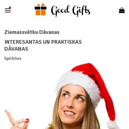
Skip
to
content
Ziemassvētku Dāvanas
INTERESANTAS UN PRAKTISKAS
DĀVANAS
lipirkties