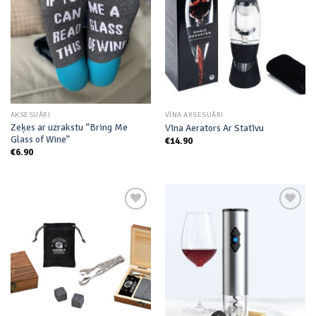
wishlist
wishlist
AKSESUĀRI
VĪNA AKSESUĀRI
Zeķes ar uzrakstu “Bring Me
Vīna Aerators Ar Statīvu
Glass of Wine”
€
14.90
€
6.90
Add to
Add to
wishlist
wishlist