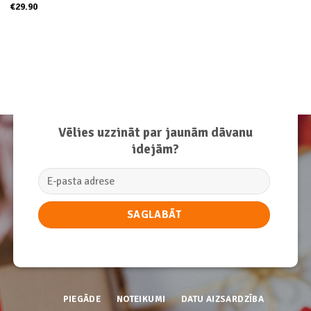
€
29.90
Vēlies uzzināt par jaunām dāvanu
idejām?
PIEGĀDE
NOTEIKUMI
DATU AIZSARDZĪBA