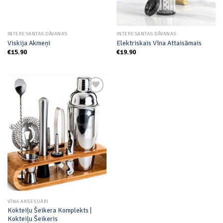
INTERESANTAS DĀVANAS
INTERESANTAS DĀVANAS
Viskija Akmeņi
Elektriskais Vīna Attaisāmais
€
15.90
€
19.90
Add to
wishlist
VĪNA AKSESUĀRI
Kokteiļu Šeikera Komplekts |
Kokteiļu Šeikeris