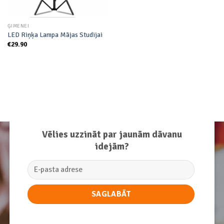
ĢIMENEI
LED Riņķa Lampa Mājas Studijai
€
29.90
Vēlies uzzināt par jaunām dāvanu
idejām?