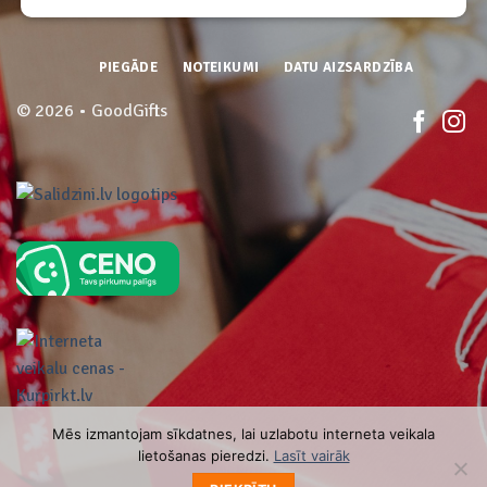
PIEGĀDE
NOTEIKUMI
DATU AIZSARDZĪBA
© 2026 • GoodGifts
Mēs izmantojam sīkdatnes, lai uzlabotu interneta veikala
lietošanas pieredzi.
Lasīt vairāk