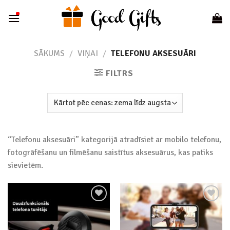
Skip
to
content
SĀKUMS
/
VIŅAI
/
TELEFONU AKSESUĀRI
FILTRS
“Telefonu aksesuāri” kategorijā atradīsiet ar mobilo telefonu,
fotogrāfēšanu un filmēšanu saistītus aksesuārus, kas patiks
sievietēm.
Add to
Add to